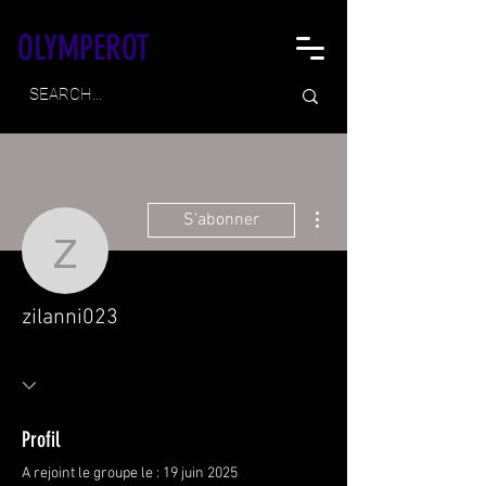
OLYMPEROT
Plus d'actions
S'abonner
zilanni023
zilanni023
Profil
A rejoint le groupe le : 19 juin 2025