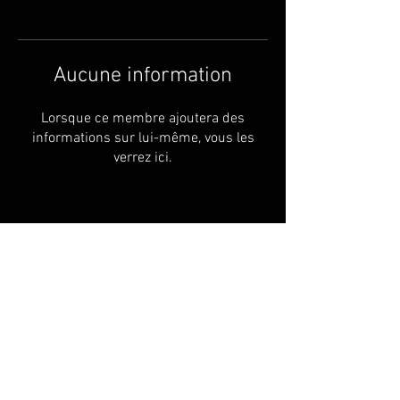
Aucune information
Lorsque ce membre ajoutera des
informations sur lui-même, vous les
verrez ici.
Expédition &amp; retours
termes et conditions
© 2022 Créé par Olymperoth.